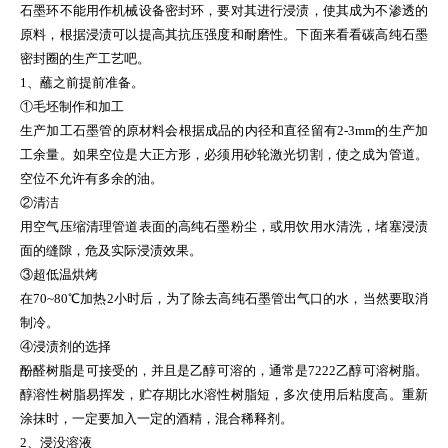
石墨环不能用作机械设备密封环，要对其进行浸渍，使其成为不渗透的
原料，根据浸渍可以提高其抗压强度和耐磨性。下面来看看碳高纯石墨
密封圈的生产工艺吧。
1、蘸之前提前准备。
①毛坯制作和加工
生产加工石墨管的原材料会根据成品的内径和直径留有2-3mm的生产加
工余量。如果空位是大正方形，必须用砂轮激光切割，使之成为管道。
空位不允许有多余的油。
②清洁
用空气压缩清理管道表面的高纯石墨粉尘，或用饮用水清洗，堵塞浸渍
面的缝隙，危及实际浸渍效果。
③超低温烘烤
在70~80℃加热2小时后，为了除去高纯石墨管出气口的水，当然要取消
制冷。
④浸渍剂的选择
酚醛树脂是可接受的，并且是乙醇可溶的，通常是7222乙醇可溶树脂。
醇溶性树脂易挥发，贮存期比水溶性树脂短，多次使用后粘度高。重新
涂抹时，一定要加入一定的酒精，混合稀释剂。
2、浸没溶液