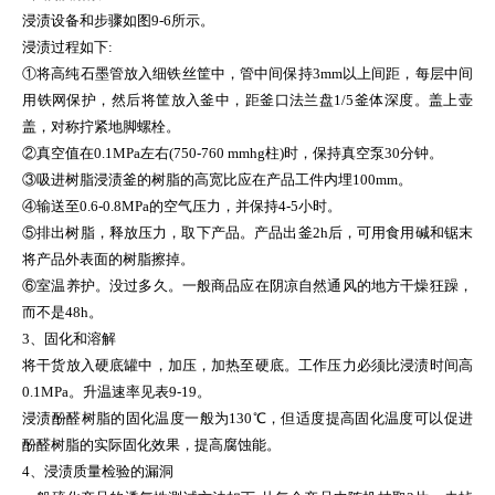
浸渍设备和步骤如图9-6所示。
浸渍过程如下:
①将高纯石墨管放入细铁丝筐中，管中间保持3mm以上间距，每层中间
用铁网保护，然后将筐放入釜中，距釜口法兰盘1/5釜体深度。盖上壶
盖，对称拧紧地脚螺栓。
②真空值在0.1MPa左右(750-760 mmhg柱)时，保持真空泵30分钟。
③吸进树脂浸渍釜的树脂的高宽比应在产品工件内埋100mm。
④输送至0.6-0.8MPa的空气压力，并保持4-5小时。
⑤排出树脂，释放压力，取下产品。产品出釜2h后，可用食用碱和锯末
将产品外表面的树脂擦掉。
⑥室温养护。没过多久。一般商品应在阴凉自然通风的地方干燥狂躁，
而不是48h。
3、固化和溶解
将干货放入硬底罐中，加压，加热至硬底。工作压力必须比浸渍时间高
0.1MPa。升温速率见表9-19。
浸渍酚醛树脂的固化温度一般为130℃，但适度提高固化温度可以促进
酚醛树脂的实际固化效果，提高腐蚀能。
4、浸渍质量检验的漏洞