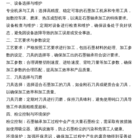
一、设备选择与维护
专业机床与工具：选择高精度、稳定可靠的石墨加工机床和专用工具，
如数控车床、磨床、热压成型机等，以满足石墨轴承加工的特殊要求。
设备检查与维护：定期对设备进行检查和维护，确保设备处于良好状
态，避免因设备故障导致的加工误差或安全事故。
二、工艺要求与参数设定
工艺要求：严格按照工艺要求进行加工，包括石墨材料的处理、加工参
数的设定、刀具的选择等，确保加工出的石墨轴承符合设计要求。
加工参数：合理调整切削速度、进给速度、背吃刀量等加工参数，确保
加工参数的合理匹配，提高加工效率和产品质量。
三、刀具选择与刃磨
刀具选择：选择适合石墨加工的刀具，如金刚石刀具或硬质合金刀具，
以确保加工效率和加工质量。
刀具刃磨：定期对刀具进行刃磨，保持刀具锋利，避免使用钝口刀具导
致工件表面粗糙度超标。
四、粉尘控制与环境保护
粉尘控制：石墨轴承加工过程中会产生大量石墨粉尘，需采取有效措施
如使用吸尘器、通风设施等，防止石墨粉尘的污染和危害工人健康。
环境保护：加强环保意识，确保加工过程中产生的废弃物得到妥善处