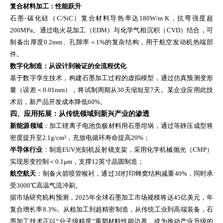
复合材料加工：性能跃升
石墨-碳化硅（C/SiC）复合材料导热率达180W/m·K，抗弯强度超
200MPa。通过电火花加工（EDM）与化学气相沉积（CVD）结合，可
制备出厚度0.2mm、孔隙率＜1%的复杂结构，用于航空发动机热端部
件。
数字化制造：从设计到验证的全流程优化
基于数字孪生技术，构建石墨加工过程的虚拟模型，通过仿真预测变形
量（误差＜0.01mm），将试制周期从30天缩短至7天。某企业应用此技
术后，新产品开发成本降低60%。
四、应用拓展：从传统领域到新兴产业的渗透
新能源领域
：加工锂离子电池负极材料用石墨坩埚，通过等静压成型将
密度提升至2.1g/cm³，充放电循环寿命提高20%；
半导体行业
：制造EUV光刻机反射镜支架，采用化学机械抛光（CMP）
实现形变控制＜0.1μm，支撑12英寸晶圆制造；
航空航天
：制备火箭喷管喉衬，通过3D打印蜂窝结构减重40%，同时承
受3000℃高温气流冲刷。
据市场研究机构预测，2025年全球石墨加工市场规模将达45亿美元，年
复合增长率8.3%。从粗加工到超精密制造，从传统工业到高端装备，石
墨加工技术正以“分子级精度”重塑材料性能边界，成为推动产业升级的