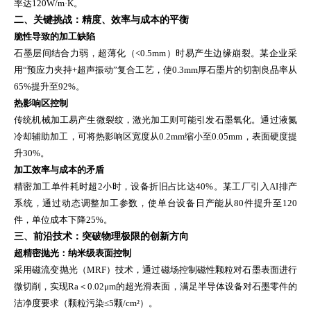
率达120W/m·K。
二、关键挑战：精度、效率与成本的平衡
脆性导致的加工缺陷
石墨层间结合力弱，超薄化（<0.5mm）时易产生边缘崩裂。某企业采
用“预应力夹持+超声振动”复合工艺，使0.3mm厚石墨片的切割良品率从
65%提升至92%。
热影响区控制
传统机械加工易产生微裂纹，激光加工则可能引发石墨氧化。通过液氮
冷却辅助加工，可将热影响区宽度从0.2mm缩小至0.05mm，表面硬度提
升30%。
加工效率与成本的矛盾
精密加工单件耗时超2小时，设备折旧占比达40%。某工厂引入AI排产
系统，通过动态调整加工参数，使单台设备日产能从80件提升至120
件，单位成本下降25%。
三、前沿技术：突破物理极限的创新方向
超精密抛光：纳米级表面控制
采用磁流变抛光（MRF）技术，通过磁场控制磁性颗粒对石墨表面进行
微切削，实现Ra＜0.02μm的超光滑表面，满足半导体设备对石墨零件的
洁净度要求（颗粒污染≤5颗/cm²）。