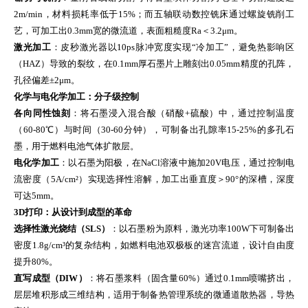
2m/min，材料损耗率低于15%；而五轴联动数控铣床通过螺旋铣削工
艺，可加工出0.3mm宽的微流道，表面粗糙度Ra＜3.2μm。
激光加工
：皮秒激光器以10ps脉冲宽度实现“冷加工”，避免热影响区
（HAZ）导致的裂纹，在0.1mm厚石墨片上雕刻出0.05mm精度的孔阵，
孔径偏差±2μm。
化学与电化学加工：分子级控制
各向同性蚀刻
：将石墨浸入混合酸（硝酸+硫酸）中，通过控制温度
（60-80℃）与时间（30-60分钟），可制备出孔隙率15-25%的多孔石
墨，用于燃料电池气体扩散层。
电化学加工
：以石墨为阳极，在NaCl溶液中施加20V电压，通过控制电
流密度（5A/cm²）实现选择性溶解，加工出垂直度＞90°的深槽，深度
可达5mm。
3D打印：从设计到成型的革命
选择性激光烧结（SLS）
：以石墨粉为原料，激光功率100W下可制备出
密度1.8g/cm³的复杂结构，如燃料电池双极板的迷宫流道，设计自由度
提升80%。
直写成型（DIW）
：将石墨浆料（固含量60%）通过0.1mm喷嘴挤出，
层层堆积形成三维结构，适用于制备热管理系统的微通道散热器，导热