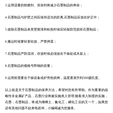
3.运用适量的助燃剂、添加剂将减少石墨制品的寿命；
4.石墨制品与炉壁之间应保持适当的距离,石墨制品应放在炉正中；
5.拔除石墨制品表里壁熔渣和粘焦时候应轻敲防范损坏石墨制品；
6.搬运时候要轻拿轻放，严禁摔震；
7.石墨制品严防湿润，存放时候必须放在干燥处或木架上；
8.石墨制品的规格号即铜的容量；
9.运用前需要在干燥设备或炉旁热烘烤，温度逐渐升到500摄氏度。
以上就是关于石墨制品的保养方法，希望对您有所帮助。作为重要的战
略性非金属矿产品，石墨行业将被实施准入管理.随着准入制度的实施，
石墨，石墨制品，将成为继稀土，氟化工，磷化工后的又一个，如果您
还有其他问题不妨来电咨询，小编竭诚为您服务。