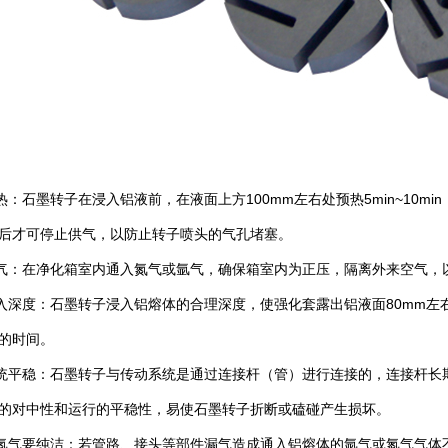
：石墨转子在浸入铝液前，在液面上方100mm左右处预热5min~10m
后才可停止供气，以防止转子喷头的气孔堵塞。
：在净化箱室内通入氮气或氩气，确保箱室内为正压，隔离外来空气，
深度：石墨转子浸入铝熔体的合理深度，使强化套露出铝液面80mm左右
的时间。
平稳：石墨转子与传动系统是通过连接杆（管）进行连接的，连接杆长
的对中性和运行的平稳性，易使石墨转子折断或磕碰产生损坏。
气要纯洁：若管路、接头等部件漏气造成通入铝熔体的氩气或氮气气体