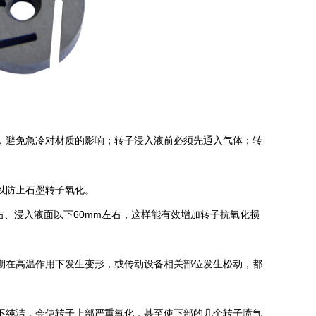
138-
in，避免急冷对材质的影响；转子浸入液前必须先通入气体；转
以防止石墨转子氧化。
、浸入液面以下60mm左右，这样能有效增加转子抗氧化损
期在高温作用下发生变形，或传动设备相关部位发生松动，都
不纯洁，会使转子上部严重氧化，甚至使下部的几个转子喷气