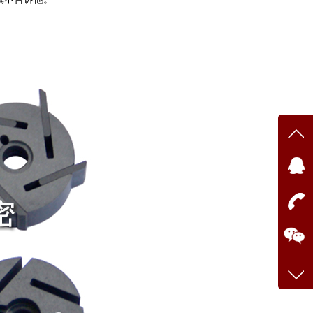
在线
点我
在
咨询
0769
手机