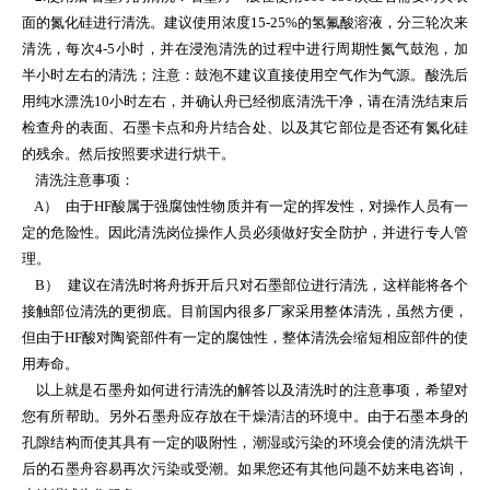
面的氮化硅进行清洗。建议使用浓度15-25%的氢氟酸溶液，分三轮次来
清洗，每次4-5小时，并在浸泡清洗的过程中进行周期性氮气鼓泡，加
半小时左右的清洗；注意：鼓泡不建议直接使用空气作为气源。酸洗后
用纯水漂洗10小时左右，并确认舟已经彻底清洗干净，请在清洗结束后
检查舟的表面、石墨卡点和舟片结合处、以及其它部位是否还有氮化硅
的残余。然后按照要求进行烘干。
清洗注意事项：
A） 由于HF酸属于强腐蚀性物质并有一定的挥发性，对操作人员有一
定的危险性。因此清洗岗位操作人员必须做好安全防护，并进行专人管
理。
B） 建议在清洗时将舟拆开后只对石墨部位进行清洗，这样能将各个
接触部位清洗的更彻底。目前国内很多厂家采用整体清洗，虽然方便，
但由于HF酸对陶瓷部件有一定的腐蚀性，整体清洗会缩短相应部件的使
用寿命。
以上就是石墨舟如何进行清洗的解答以及清洗时的注意事项，希望对
您有所帮助。另外石墨舟应存放在干燥清洁的环境中。由于石墨本身的
孔隙结构而使其具有一定的吸附性，潮湿或污染的环境会使的清洗烘干
后的石墨舟容易再次污染或受潮。如果您还有其他问题不妨来电咨询，