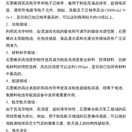
石墨烯因其高电导率和电子迁移率，被用于制造高速晶体管、超级电容
器、透明导电膜等电子元件。例如，其载流子迁移率高达15000cm2·V-
1s-1，是目前已知迁移率最高的，可以达到商用硅片的10倍以上。
2、光电领域：
利用其光学特性，如宽波段光线的吸收和可调节的吸收光谱范围，石墨
烯在太阳能电池、光电传感器、液晶显示器和光通信等领域具有广泛应
用潜力。
3、材料科学领域：
石墨烯的高强度和韧性使其成为制造高强度复合材料、防弹材料、抗静
电材料的理想选择。其抗拉强度可以达到130Gpa，是目前已知所有材料
中最高的。
4、能源领域：
石墨烯的高比表面积和高传导率使其在制造超级电容器、锂离子电池、
氢燃料电池等能源设备中发挥着重要作用。
5、航空航天领域：
由于其高导电性、高强度、超轻薄等特性，石墨烯在航天军工领域的应
用优势极为突出。例如，用于制造航天领域的石墨烯传感器，可以很好
地检测地球高空大气层的微量元素、航天器上的结构性缺陷等。
6、海水淡化：