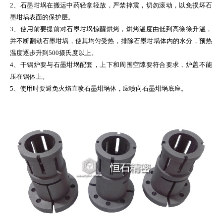
2、石墨坩埚在搬运中药轻拿轻放，严禁摔震，切勿滚动，以免损坏石
墨坩埚表面的保护层。
3、使用前要提前对石墨坩埚惊醒烘烤，烘烤温度由低到高徐徐升温，
并不断翻动石墨坩埚，使其均匀受热，排除石墨坩埚体内的水分，预热
温度逐步升到500摄氏度以上。
4、干锅炉要与石墨坩埚配套，上下和周围空隙要符合要求，炉盖不能
压在锅体上。
5、使用时要避免火焰直喷石墨坩埚体，应喷向石墨坩埚底座。