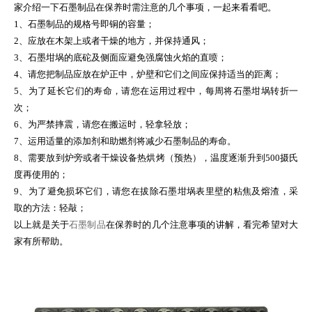
家介绍一下石墨制品在保养时需注意的几个事项，一起来看看吧。
1、石墨制品的规格号即铜的容量；
2、应放在木架上或者干燥的地方，并保持通风；
3、石墨坩埚的底砣及侧面应避免强腐蚀火焰的直喷；
4、请您把制品应放在炉正中，炉壁和它们之间应保持适当的距离；
5、为了延长它们的寿命，请您在运用过程中，每周将石墨坩埚转折一
次；
6、为严禁摔震，请您在搬运时，轻拿轻放；
7、运用适量的添加剂和助燃剂将减少石墨制品的寿命。
8、需要放到炉旁或者干燥设备热烘烤（预热），温度逐渐升到500摄氏
度再使用的；
9、为了避免损坏它们，请您在拔除石墨坩埚表里壁的粘焦及熔渣，采
取的方法：轻敲；
以上就是关于
石墨制品
在保养时的几个注意事项的讲解，看完希望对大
家有所帮助。