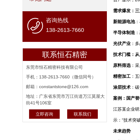
需求爆发：三
咨询热线
新能源电池
：
138-2613-7660
半导体制造
：
光伏产业
：多
联系恒石精密
技术门槛：从
原料筛选
：采
东莞市恒石精密科技有限公司
精密加工
：五
手机：138-2613-7660（微信同号）
邮箱：constantstone@126.com
涂层技术
：碳
地址：广东省东莞市万江街道万江莫屋大
案例：国产替
街41号106室
江苏某企业研
立即咨询
联系我们
示：“技术突
未来趋势