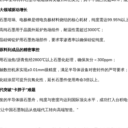
大领域驱动增长
石墨坩埚、电极棒是锂电负极材料烧结的核心耗材，纯度需达99.95%以
高纯石墨用于晶圆外延炉热场组件，耐温性需超过3000℃；
晶硅铸锭炉用石墨热场部件，要求零渗透率以确保硅锭纯度。
原料到成品的精密掌控
用石油焦/沥青焦经2800℃以上石墨化处理，确保灰分＜300ppm；
轴数控机床实现±0.01mm级精度，满足半导体设备对密封件的严苛要求
化硅涂层可提升抗氧化性，延长石墨件使用寿命3倍以上。
代突破“卡脖子”难题
发的半导体级石墨舟，纯度与密度均达到国际顶尖水平，成功打入台积电
破让中国石墨制品从低端代工转向高端智造。”