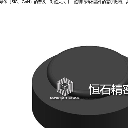
导体（SiC、GaN）的普及，对超大尺寸、超细结构石墨件的需求激增。