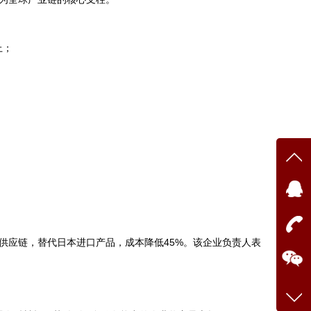
上；
；
在线
点我
供应链，替代日本进口产品，成本降低45%。该企业负责人表
在
咨询