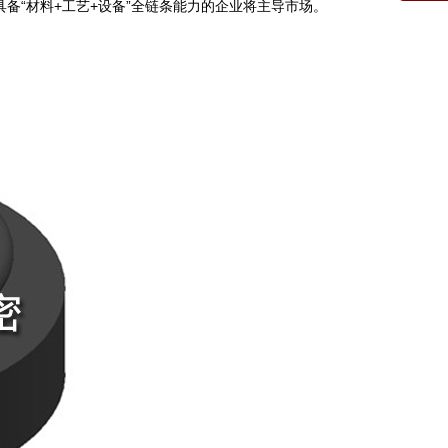
0769
具备“材料+工艺+设备”全链条能力的企业将主导市场。
手机
138-