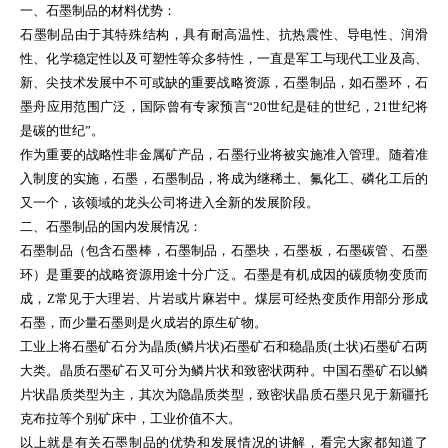
一、石墨制品的材料优势：
石墨制品由于其特殊结构，具有耐高温性、抗热震性、导电性、润滑
性、化学稳定性以及可塑性等众多特性，一直是军工与现代工业及高、
新、尖技术发展中不可或缺的重要战略资源，石墨制品，如石墨环，石
墨舟应用范围广泛，国际曾有专家预言“20世纪是硅的世纪，21世纪将
是碳的世纪”。
作为重要的战略性非金属矿产品，石墨行业将被实施准入管理。随着准
入制度的实施，石墨，石墨制品，将成为继稀土、氟化工、磷化工后的
又一个，该领域的龙头公司将进入全新的发展阶段。
二、石墨制品的国内发展情况：
石墨制品（包含石墨棒，石墨制品，石墨块，石墨板，石墨碳管、石墨
环）是重要的战略资源用途十分广泛。石墨是有机成因的碳质物变质而
成，Z常见于大理岩、片岩或片麻岩中。煤层可经热变质作用部分形成
石墨，而少量石墨则是火成岩的原生矿物。
工业上将石墨矿石分为晶质(鳞片状)石墨矿石和稳晶质(土状)石墨矿石两
大类。晶质石墨矿石又可分为鳞片状和致密状两种。中国石墨矿石以鳞
片状晶质类型为主，其次为隐晶质类型，致密状晶质石墨只见于新疆托
克布拉等个别矿床中，工业价值不大。
以上就是有关石墨制品的优势和发展情况的讲解，看完大家都知道了