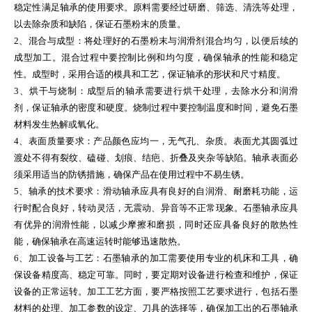
稳定性满足轴承的使用要求。原料需要经过研磨、筛选、清洗等处理，
以去除杂质和缺陷，保证石墨粉末的质量。
2、混合与成型：将处理好的石墨粉末与润滑剂混合均匀，以便后续的
成型加工。混合过程中要控制比例和均匀度，确保轴承的性能和稳定
性。成型时，采用合适的模具和工艺，保证轴承的形状和尺寸精度。
3、烘干与烧制：成型后的轴承需要进行烘干处理，去除水分和润滑
剂，保证轴承的密度和硬度。烧制过程中要控制温度和时间，避免石墨
材料发生热解或氧化。
4、表面质量要求：产品颜色应均一，无气孔、杂质。表面尤其圆弧过
渡处不得有裂纹、磕碰、划痕、结疤、折叠及夹杂等缺陷。轴承表面必
须采用适当的防锈措施，确保产品在使用过程中不易生锈。
5、轴承的技术要求：滑动轴承应具有良好的自润滑、耐磨耗功能，运
行时配合良好，转动灵活，无震动、异音等不正常现象。石墨轴承应具
有优异的润滑性能，以减少摩擦和磨损，同时还应具备良好的散热性
能，确保轴承在高速运转时能够迅速散热。
6、加工设备与工艺：石墨轴承的加工需要使用专业的机床和工具，确
保设备精度高、稳定可靠。同时，要定期对设备进行检查和维护，保证
设备的正常运转。加工工艺方面，要严格按照工艺要求进行，包括石墨
材料的处理、加工参数的设定、刀具的选择等，确保加工出的石墨轴承