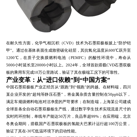
在耐久性方面，化学气相沉积（CVD）技术为石墨双极板披上“防护铠
甲”。通过在基体表面生成致密碳化硅层，其抗氧化温度从600℃跃升至
1200℃，在质子交换膜燃料电池（PEMFC）的酸性环境中，寿命从
5000小时延长至20000小时以上。2024年，全球首款搭载CVD石墨双极
板的乘用车完成10万公里路试，验证了其在极端工况下的可靠性。
产业变革：从“进口依赖”到“中国方案”
中国石墨双极板产业正经历从“跟跑”到“领跑”的跨越。在材料端，四川
某企业开发的“超纯等静压石墨”，将金属杂质含量控制在50ppb以下，
满足车规级燃料电池对洁净度的严苛要求；在制造端，上海某公司建成
全球首条全自动石墨双极板生产线，通过数字孪生技术实现流道尺寸的
实时闭环控制，单线年产能达50万片，良品率超99%；在应用端，北京
冬奥会期间，搭载国产石墨双极板的氢能大巴累计运行超100万公里，
验证了其在-30℃低温环境下的启动性能。