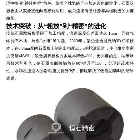
理中扮演“神经中枢”角色。随着全球氢能产业加速迈向商业化，石墨双
极板正从实验室走向规模化应用，成为连接清洁能源与高端制造的关键
纽带。
技术突破：从“粗放”到“精密”的进化
传统石墨双极板受限于加工精度，流道深度公差常达±0.1mm，导致气
体分布不均、局部“水淹”等问题。2023年，某企业通过微纳3D打印技
术，在0.3mm厚的石墨板上制造出精度±5μm的蛇形流道，使电堆功率密
度突破4kW/L，较金属双极板方案成本降低40%。更关键的是，纳米涂
层技术的引入，使石墨表面接触角从60°提升至150°，实现超疏水特
性，水滴在流道内的滑动速度提升3倍，彻底解决了低温启动时的结冰
难题。