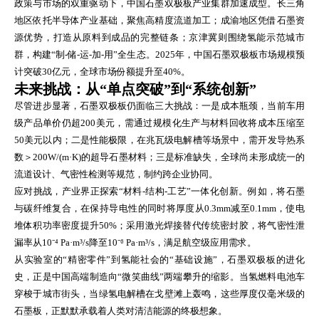
政策与市场的双重驱动下，中国石墨双极板产业集群加速成型。长三角
地区依托半导体产业基础，聚焦高精度流道加工；成渝地区凭借石墨资
源优势，打造从原料到成品的完整链条；京津冀则围绕氢能示范城市
群，构建“制-储-运-加-用”全生态。2025年，中国石墨双极板市场规模预
计突破30亿元，全球市场份额提升至40%。
未来挑战：从“单点突破”到“系统创新”
尽管进步显著，石墨双极板仍面临三大挑战：一是成本瓶颈，当前车用
级产品单价仍超200美元，需通过规模化生产与材料回收将成本压缩至
50美元以内；二是性能极限，在兆瓦级电解槽等场景中，需开发导热系
数＞200W/(m·K)的超导石墨材料；三是标准缺失，全球尚未形成统一的
流道设计、气密性检测等规范，制约跨企业协同。
应对挑战，产业界正探索“材料-结构-工艺”一体化创新。例如，将石墨
与碳纤维复合，在保持导电性的同时将厚度从0.3mm减至0.1mm，使电
堆体积功率密度提升50%；采用激光焊接替代传统密封胶，将气密性泄
漏率从10⁻⁴ Pa·m³/s降至10⁻⁶ Pa·m³/s，满足航空级应用需求。
从实验室的“精密零件”到氢能社会的“基础设施”，石墨双极板的进化
史，正是中国高端制造向“微笑曲线”两端攀升的缩影。当氢燃料电池车
穿梭于城市街头，当绿氢电解槽在戈壁滩上轰鸣，这些厚度仅毫米级的
石墨板，正默默承载着人类对清洁能源的终极想象。