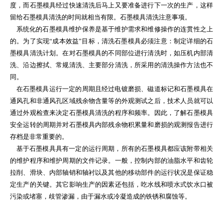
度，而石墨模具经过快速清洗后马上又要准备进行下一次的生产，这样
留给石墨模具清洗的时间就相当有限。石墨模具清洗注意事项。
系统化的石墨模具维护保养是基于维护需求和维修操作的连贯性之上
的。为了实现“成本效益”目标，清洗石墨模具必须注意：制定详细的石
墨模具清洗计划。在对石墨模具的不同部位进行清洗时，如压机内部清
洗、沿边擦拭、常规清洗、主要部分清洗，所采用的清洗操作方法也不
同。
在石墨模具运行一定的周期且经过电镀磨损、磁道标记和石墨模具在
通风孔和非通风孔区域残余物含量等的外观测试之后，技术人员就可以
通过外观检查来决定石墨模具清洗的程序和频率。因此，了解石墨模具
安全运转的周期并对石墨模具内部残余物积累量和磨损的观测报告进行
存档是非常重要的。
基于石墨模具具有一定的运行周期，所有的石墨模具都应该附带相关
的维护程序和维护周期的文件记录。一般，控制内部的油脂水平和齿轮
拉削、滑块、内部轴销和轴衬以及其他的移动部件的运行状况是保证稳
定生产的关键。其它影响生产的因素还包括，吃水线和喷水式饮水口被
污染或堵塞，歧管渗漏，由于漏水或冷凝造成的铁锈和腐蚀等。