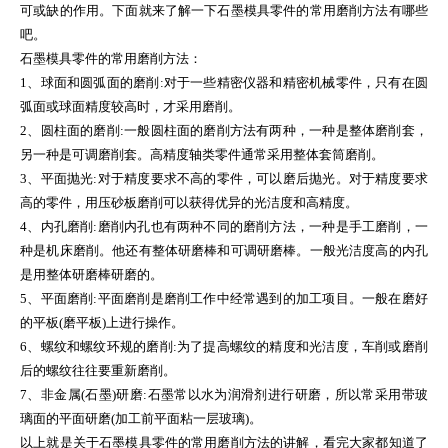
可或缺的作用。下面就来了解一下石墨模具零件的常用磨削方法有哪些
吧。
石墨模具零件的常用磨削方法：
1、球面和圆弧面的磨削:对于一些精密仪器和精密机械零件，只有在圆
弧面或球面精度较高时，才采用磨削。
2、圆柱面的磨削:一般圆柱面的磨削方法有两种，一种是整体磨削套，
另一种是可调磨削套。高精度轴类零件通常采用整体套筒磨削。
3、平面抛光:对于精度要求不高的零件，可以磨后抛光。对于精度要求
高的零件，用压砂板磨削可以获得优异的光洁度和高精度。
4、内孔磨削:磨削内孔也有两种不同的磨削方法，一种是手工磨削，一
种是机床磨削。他还有整体研磨棒和可调研磨棒。一般光洁度高的内孔
是用整体研磨棒研磨的。
5、平面磨削:平面磨削是磨削工作中经常遇到的加工项目。一般在磨好
的平板(磨平板)上进行操作。
6、螺纹和螺纹环规的磨削:为了提高螺纹的精度和光洁度，车削或磨削
后的螺纹往往要重新磨削。
7、非金属(石墨)研磨:石墨常以水为润滑剂进行研磨，所以常采用带玻
璃面的平面研磨(加工前平面粘一层玻璃)。
以上就是关于石墨模具零件的常用磨削方法的讲解，看完大家都知道了