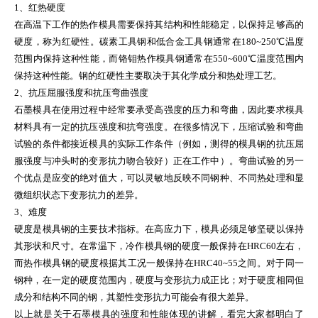
1、红热硬度
在高温下工作的热作模具需要保持其结构和性能稳定，以保持足够高的
硬度，称为红硬性。碳素工具钢和低合金工具钢通常在180~250℃温度
范围内保持这种性能，而铬钼热作模具钢通常在550~600℃温度范围内
保持这种性能。钢的红硬性主要取决于其化学成分和热处理工艺。
2、抗压屈服强度和抗压弯曲强度
石墨模具在使用过程中经常要承受高强度的压力和弯曲，因此要求模具
材料具有一定的抗压强度和抗弯强度。在很多情况下，压缩试验和弯曲
试验的条件都接近模具的实际工作条件（例如，测得的模具钢的抗压屈
服强度与冲头时的变形抗力吻合较好）正在工作中）。弯曲试验的另一
个优点是应变的绝对值大，可以灵敏地反映不同钢种、不同热处理和显
微组织状态下变形抗力的差异。
3、难度
硬度是模具钢的主要技术指标。在高应力下，模具必须足够坚硬以保持
其形状和尺寸。在常温下，冷作模具钢的硬度一般保持在HRC60左右，
而热作模具钢的硬度根据其工况一般保持在HRC40~55之间。对于同一
钢种，在一定的硬度范围内，硬度与变形抗力成正比；对于硬度相同但
成分和结构不同的钢，其塑性变形抗力可能会有很大差异。
以上就是关于石墨模具的强度和性能体现的讲解，看完大家都明白了