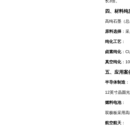
长3倍。
四、材料纯
高纯石墨（总
原料选择
：采
纯化工艺
：
卤素纯化
：C
真空纯化
：1
五、应用案
半导体制造
：
12英寸晶圆
燃料电池
：
双极板采用高纯
航空航天
：