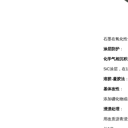
石墨在氧化性
涂层防护
：
化学气相沉积
SiC涂层，在
溶胶-凝胶法
基体改性
：
添加硼化物或
浸渍处理
：
用改质沥青浸