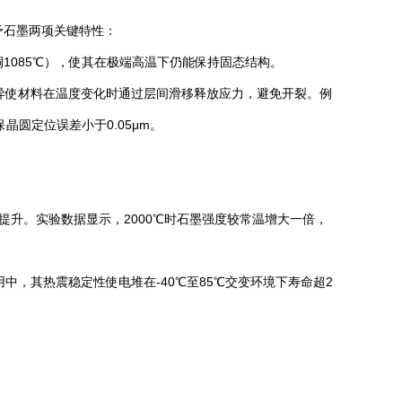
予石墨两项关键特性：
铜1085℃），使其在极端高温下仍能保持固态结构。
这种差异使材料在温度变化时通过层间滑移释放应力，避免开裂。例
圆定位误差小于0.05μm。
升。实验数据显示，2000℃时石墨强度较常温增大一倍，
应用中，其热震稳定性使电堆在-40℃至85℃交变环境下寿命超2