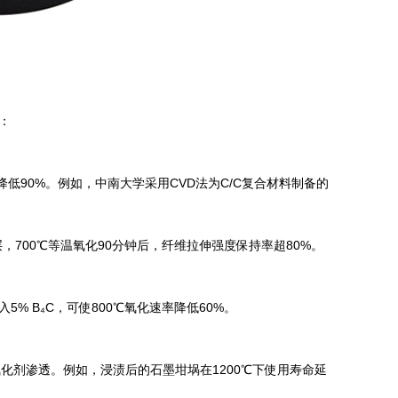
：
率降低90%。例如，中南大学采用CVD法为C/C复合材料制备的
涂层，700℃等温氧化90分钟后，纤维拉伸强度保持率超80%。
 B₄C，可使800℃氧化速率降低60%。
氧化剂渗透。例如，浸渍后的石墨坩埚在1200℃下使用寿命延