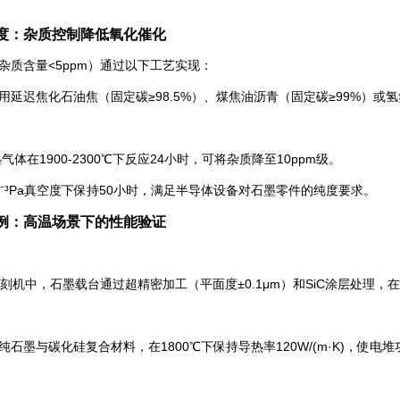
度：杂质控制降低氧化催化
杂质含量<5ppm）通过以下工艺实现：
用延迟焦化石油焦（固定碳≥98.5%）、煤焦油沥青（固定碳≥99%）或氢
l₂气体在1900-2300℃下反应24小时，可将杂质降至10ppm级。
0⁻³Pa真空度下保持50小时，满足半导体设备对石墨零件的纯度要求。
例：高温场景下的性能验证
光刻机中，石墨载台通过超精密加工（平面度±0.1μm）和SiC涂层处理，
石墨与碳化硅复合材料，在1800℃下保持导热率120W/(m·K)，使电堆功