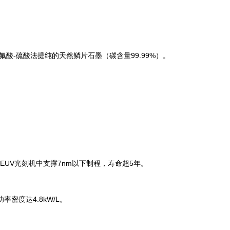
氟酸-硫酸法提纯的天然鳞片石墨（碳含量99.99%）。
在EUV光刻机中支撑7nm以下制程，寿命超5年。
率密度达4.8kW/L。