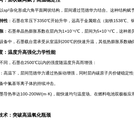
以sp²杂化形成六角平面网状结构，层间通过范德华力结合。这种结构赋
特性
：石墨在常压下3350℃开始升华，远高于金属熔点（如铁1538℃、
胀
：石墨单晶热膨胀系数在层内为1×10⁻⁶/℃，层间为5×10⁻⁵/℃，
设备中，石墨载台需承受从室温到200℃的快速升温，其低热膨胀系数确保晶
度：温度升高强化力学性能
不同，石墨在2500℃以内的强度随温度升高而增强：
：高温下，层间范德华力通过热振动增强，同时层内碳原子共价键稳定性提
备中氟基等离子体的持续冲击。
墨导热率达100-200W/(m·K)，能快速均匀温度场。在燃料电池双极板
技术：突破高温氧化瓶颈