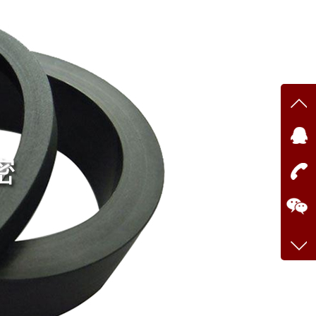
在线
点我
在
咨询
0769
手机
138-