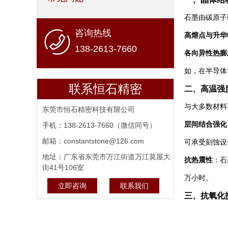
石墨由碳原子
咨询热线
高熔点与升华
138-2613-7660
各向异性热膨
如，在半导体
联系恒石精密
二、高温强
与大多数材料
东莞市恒石精密科技有限公司
层间结合强化
手机：138-2613-7660（微信同号）
邮箱：constantstone@126.com
可承受刻蚀设
地址：广东省东莞市万江街道万江莫屋大
抗热震性
：石
街41号106室
万小时。
立即咨询
联系我们
三、抗氧化