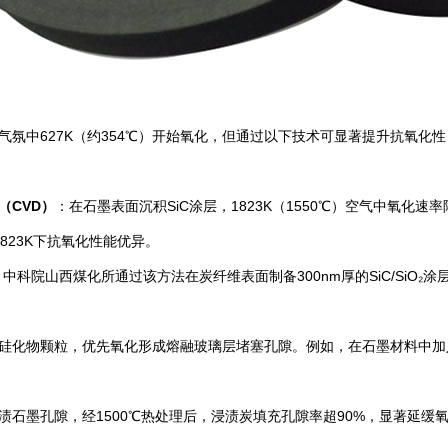
气氛中627K（约354℃）开始氧化，但通过以下技术可显著提升抗氧化性
（CVD）
：在石墨表面沉积SiC涂层，1823K（1550℃）空气中氧化速
1823K下抗氧化性能优异。
：中科院山西煤化所通过该方法在炭纤维表面制备300nm厚的SiC/SiO₂
硅化物颗粒，优先氧化形成熔融玻璃层堵塞孔隙。例如，在石墨材料中加入5%
渍石墨孔隙，经1500℃热处理后，浸渍炭填充孔隙率超90%，显著延缓