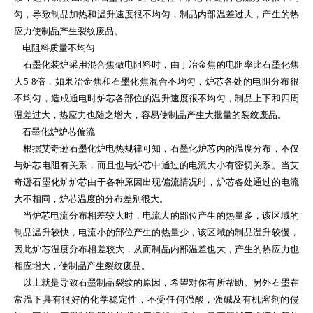
匀，导致制品加热和温升速度很不均匀，制品内部温差过大，产生的热
应力使制品产生裂纹废品。
电阻料质量不均匀
石墨化装炉采用混合焦做电阻料时，由于冶金焦的电阻率比石墨化焦
大5-8倍，如果冶金焦和石墨化焦混合不均匀，炉芯各处的电阻分布很
不均匀，造成通电时炉芯各部位的温升速度很不均匀，制品上下和四周
温差过大，热应力也随之增大，容易使制品产生大批量的裂纹废品。
石墨化炉炉芯偏流
根据艾奇逊石墨化炉电热规律可知，石墨化炉芯内的温度分布，不仅
与炉芯电阻有关系，而且也与炉芯中通过的电流大小有密切关系。当艾
奇逊石墨化炉炉芯由于各种原因出现偏流情况时，炉芯各处通过的电流
大不相同，炉芯温度的分布差别很大。
当炉芯电流分布相差较大时，电流大的部位产生的热量多，该区域的
制品温升较快，电流小的部位产生的热量少，该区域的制品温升较慢，
因此炉芯温度分布相差较大，从而制品内部温差也大，产生的热应力也
相应增大，使制品产生裂纹废品。
以上就是导致石墨制品裂纹的原因，希望对你有所帮助。另外石墨在
常温下具有很好的化学稳定性，不受任何强酸，强碱及有机溶剂的侵