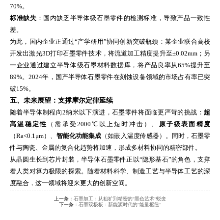
70%。
标准缺失
：国内缺乏半导体级石墨零件的检测标准，导致产品一致性
差。
为此，国内企业正通过“产学研用”协同创新突破瓶颈：某企业联合高校
开发出激光3D打印石墨零件技术，将流道加工精度提升至±0.02mm；另
一企业通过建立半导体级石墨材料数据库，将产品良率从65%提升至
89%。2024年，国产半导体石墨零件在刻蚀设备领域的市场占有率已突
破15%。
五、未来展望：支撑摩尔定律延续
随着半导体制程向2纳米以下演进，石墨零件将面临更严苛的挑战：
超
高温稳定性
（需承受2000℃以上短时冲击）、
原子级表面精度
（Ra<0.1μm）、
智能化功能集成
（如嵌入温度传感器）。同时，石墨零
件与陶瓷、金属的复合化趋势将加速，形成多材料协同的精密部件。
从晶圆生长到芯片封装，半导体石墨零件正以“隐形基石”的角色，支撑
着人类对算力极限的探索。随着材料科学、制造工艺与半导体工艺的深
度融合，这一领域将迎来更大的创新空间。
上一条：
石墨加工：从粗犷到精密的“黑色艺术”蜕变
下一条：
石墨双极板：新能源时代的“能量枢纽”