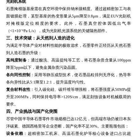
光刻机系统
石墨掩模版基座需在真空环境中保持纳米级精度。通过超精密加工与表
面镀膜处理，某型基座的热变形量从5μm降至0.8μm，满足EUV光刻机
对掩模版定位精度的要求。此外，石墨真空腔体因低出气率
（<1×10⁻⁹Pa·L/s），成为光刻机光源系统的关键隔热部件。
三、技术突破：从天然到人造的进化
为满足半导体产业对材料性能的极致追求，石墨零件正经历从天然石墨
到人造石墨的升级：
高纯度制备
：通过酸洗、高温提纯等工艺，将石墨杂质含量从100ppm
降至5ppm以下，避免金属杂质污染晶圆。
各向同性控制
：采用等静压成型技术，使石墨晶粒排列无序化，热导率
各向异性比从5:1降至1.2:1，提升温度均匀性。
复合材料改性
：引入碳化硅、碳纤维等增强相，将石墨强度从50MPa提
升至200MPa，同时保持电导率>120S/cm，满足刻蚀设备对机械载荷的
要求。
四、产业挑战与国产化突围
尽管中国半导体石墨零件市场规模已达12亿元，但高端市场仍被日本东
洋碳素、德国西格里等企业垄断，国产化率不足30%。主要瓶颈包括：
设备依赖
：超精密加工机床、高温石墨化炉等核心设备进口占比超