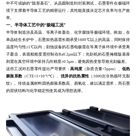
中不可或缺的“隐形基石”。从晶圆制造到封装测试，石墨零件在极端环
境下支撑着半导体工艺的精密运行，其性能直接决定芯片良率与生产效
率。
一、半导体工艺中的“极端工况”
半导体制造涉及高温、等离子体轰击、化学腐蚀等极端环境。例如，在
单晶硅生长炉中，石墨加热器需长期承受1600℃以上的高温，同时保持
温度均匀性±1℃以内；刻蚀设备的石墨电极需在等离子体环境中承受离
子轰击，表面粗糙度需控制在Ra0.2μm以下；光刻机的石墨掩模版基座
则需在真空环境中保持几何精度±0.5μm，避免因热变形导致光刻偏差。
这些工况对石墨零件提出严苛要求：
高纯度
（杂质含量<5ppm）、
低热
膨胀系数
（CTE<1×10⁻⁶/℃）、
优异的抗热震性
（1000次冷热循环无裂
纹）。传统金属材料因热膨胀系数高、易氧化，难以满足需求，而石墨
的层状结构与化学稳定性使其成为理想选择。