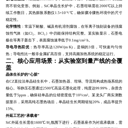
而不软化变形。例如，SiC单晶生长炉中，石墨坩埚需在2000℃以上持
续工作数日，其热膨胀系数仅1.5×10⁻⁶/℃，确保骤冷骤热环境中的尺寸
稳定性。
化学惰性
：常温下耐酸、碱及有机溶剂腐蚀，在等离子蚀刻设备的强腐
蚀性气体（如Cl₂、BCl₃）中仍能保持结构完整。某实验显示，石墨电
极在等离子轰击下，表面腐蚀速率低于0.1mg/cm²·h。
导电导热双优
：热导率高达120W/(m·K)，是铜的3倍，可快速均匀传
热；导电性比一般非金属矿高百倍，支持高频加热系统的稳定运行。
二、核心应用场景：从实验室到量产线的全覆
盖
晶体生长炉的“心脏”
在CZ直拉法单晶硅生长中，石墨加热器、坩埚、导流筒构成热场系统的
核心。等静压石墨通过2500℃高温石墨化处理，纯度达99.99%，杂质含
量低于5ppm，确保硅单晶的位错密度低于10³/cm²。某龙头厂商实测数
据显示，采用高纯石墨热场后，单晶硅生长周期缩短20%，成品率提升
15%。
外延工艺的“承载者”
SiC外延生长需在1600℃/H₂氛围下进行，石墨基座作为衬底承载体，需