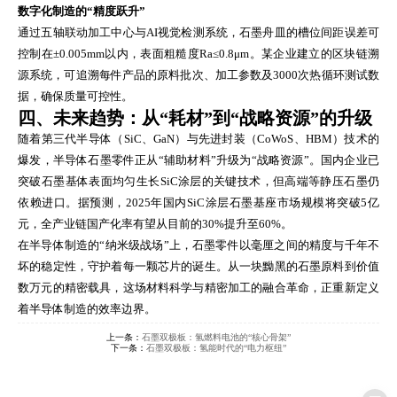
数字化制造的“精度跃升”
通过五轴联动加工中心与AI视觉检测系统，石墨舟皿的槽位间距误差可
控制在±0.005mm以内，表面粗糙度Ra≤0.8μm。某企业建立的区块链溯
源系统，可追溯每件产品的原料批次、加工参数及3000次热循环测试数
据，确保质量可控性。
四、未来趋势：从“耗材”到“战略资源”的升级
随着第三代半导体（SiC、GaN）与先进封装（CoWoS、HBM）技术的
爆发，半导体石墨零件正从“辅助材料”升级为“战略资源”。国内企业已
突破石墨基体表面均匀生长SiC涂层的关键技术，但高端等静压石墨仍
依赖进口。据预测，2025年国内SiC涂层石墨基座市场规模将突破5亿
元，全产业链国产化率有望从目前的30%提升至60%。
在半导体制造的“纳米级战场”上，石墨零件以毫厘之间的精度与千年不
坏的稳定性，守护着每一颗芯片的诞生。从一块黝黑的石墨原料到价值
数万元的精密载具，这场材料科学与精密加工的融合革命，正重新定义
着半导体制造的效率边界。
上一条：
石墨双极板：氢燃料电池的“核心骨架”
下一条：
石墨双极板：氢能时代的“电力枢纽”