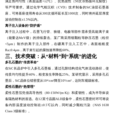
满足热均匀性（表面温差<±2℃）、抗热震性（50次冷热循环无裂纹）
等严苛要求。通过化学气相沉积（CVD）技术制备的SiC涂层石墨基
座，可将基座使用寿命从300次循环延长至1000次，同时将外延层厚度
波动控制在±1.5%以内。
离子注入设备的“防护盾”
离子注入过程中，石墨飞行管、狭缝、电极等部件需承受高能离子束
（能量达MeV级）的持续轰击。某厂商采用细颗粒等静压石墨（粒径
<5μm）制作的离子注入部件，在硼离子注入工艺中，表面粗糙度
Ra≤0.4μm，离子束引起的腐蚀速率降低60%。
三、技术突破：从“材料”到“系统”的进化
多孔石墨的“传质革命”
在SiC长晶炉中引入多孔石墨板，通过孔隙结构优化气体流动路径，使
传质均匀性提升40%，相变发生率降低25%。某研究显示，采用多孔石
墨后，SiC晶体位错密度从10⁴/cm²降至10³/cm²，达到车规级标准。
柔性石墨的“热管理”
柔性石墨箔凭借高导热性（80-150W/(m·K)）和柔韧性，成为半导体设
备隔热材料的首选。在12英寸晶圆ALD设备中，柔性石墨密封环可将设
备内部温度波动控制在±0.5℃以内，同时减少颗粒污染（NAS 1638
Class 3级标准）。